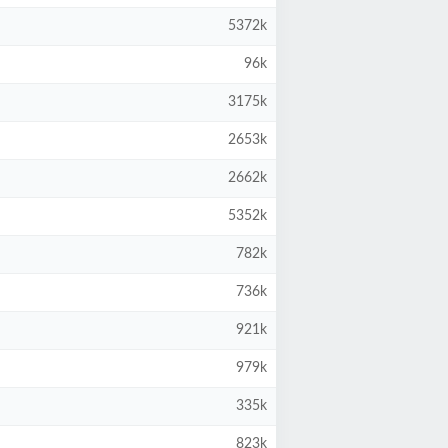
5372k
96k
3175k
2653k
2662k
5352k
782k
736k
921k
979k
335k
823k