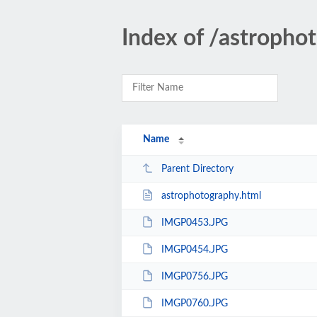
Index of /astropho
Name
Parent Directory
astrophotography.html
IMGP0453.JPG
IMGP0454.JPG
IMGP0756.JPG
IMGP0760.JPG