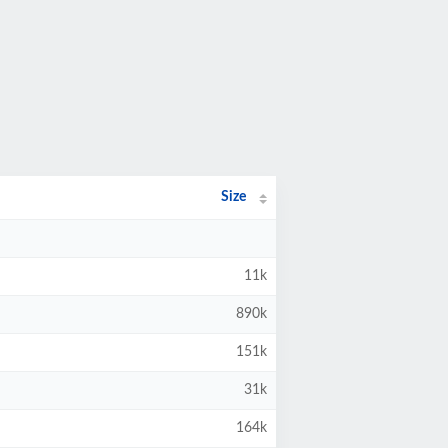
Size
11k
890k
151k
31k
164k