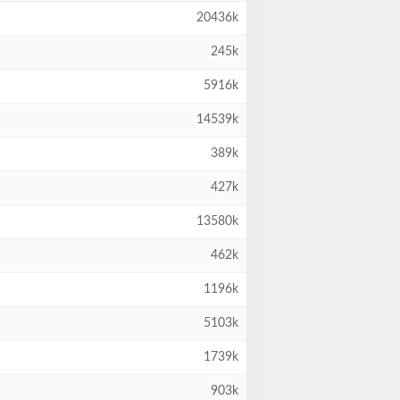
20436k
245k
5916k
14539k
389k
427k
13580k
462k
1196k
5103k
1739k
903k